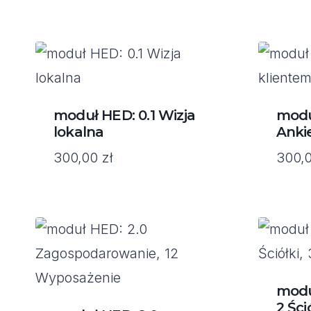
moduł HED: 0.1 Wizja
modu
lokalna
Anki
300,00
zł
300,
moduł
2 Ści