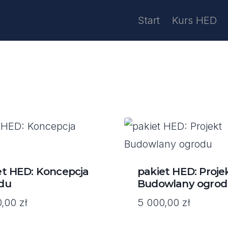
Start
Kurs HED
et HED: Koncepcja
pakiet HED: Proje
du
Budowlany ogrod
0,00
zł
5 000,00
zł