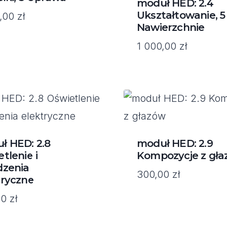
moduł HED: 2.4
Ukształtowanie, 5
0,00
zł
Nawierzchnie
1 000,00
zł
ł HED: 2.8
moduł HED: 2.9
tlenie i
Kompozycje z gł
dzenia
300,00
zł
tryczne
00
zł