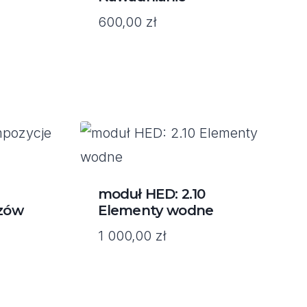
600,00
zł
moduł HED: 2.10
azów
Elementy wodne
1 000,00
zł