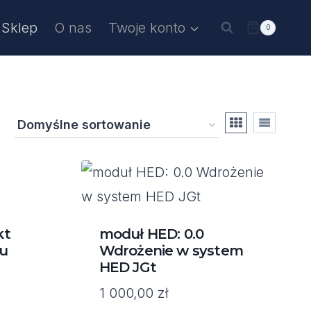
Sklep
O nas
Twoje konto
0
kt
moduł HED: 0.0
u
Wdrożenie w system
HED JGt
1 000,00
zł