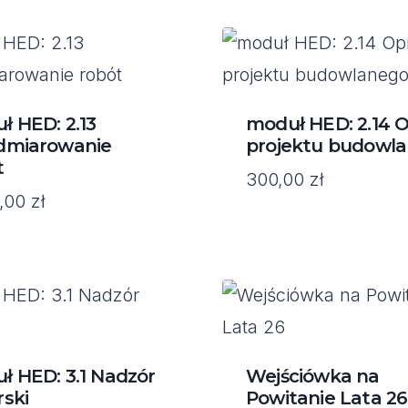
ł HED: 2.13
moduł HED: 2.14 O
dmiarowanie
projektu budowl
t
300,00
zł
0,00
zł
ł HED: 3.1 Nadzór
Wejściówka na
rski
Powitanie Lata 26