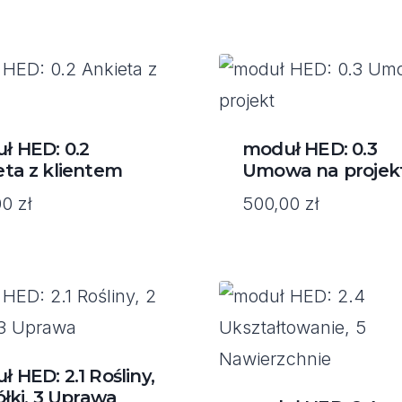
ł HED: 0.2
moduł HED: 0.3
eta z klientem
Umowa na projek
00
zł
500,00
zł
 HED: 2.1 Rośliny,
ółki, 3 Uprawa