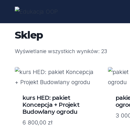
Przejdź
do
treści
Sklep
Wyświetlanie wszystkich wyników: 23
kurs HED: pakiet
paki
Koncepcja + Projekt
ogro
Budowlany ogrodu
3 00
6 800,00
zł