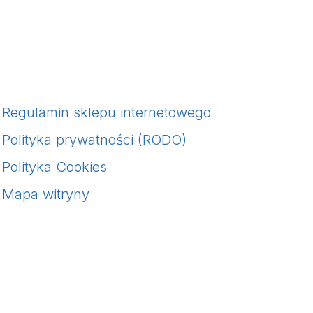
akres
en:
d
,00 zł
o
Regulamin sklepu internetowego
00,00 zł
Polityka prywatności (RODO)
Polityka Cookies
Mapa witryny