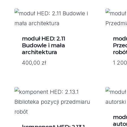
moduł HED: 2.11
modu
Budowle i mała
Prze
architektura
robó
400,00
zł
1 20
modu
auto