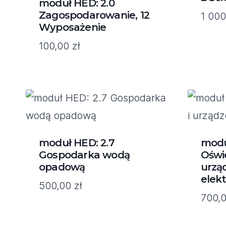
moduł HED: 2.0
Zagospodarowanie, 12
1 00
Wyposażenie
100,00
zł
moduł HED: 2.7
modu
Gospodarka wodą
Oświe
opadową
urzą
elek
500,00
zł
700,