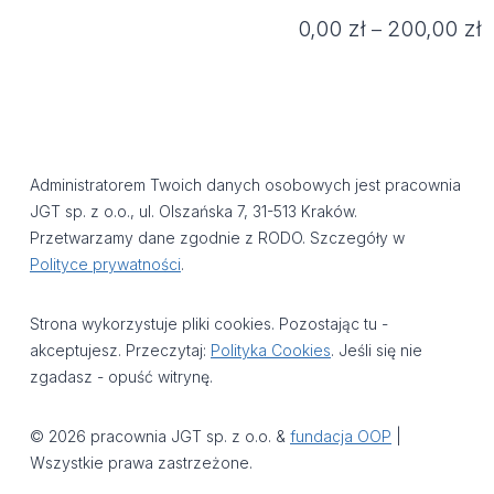
Z
0,00
zł
200,00
zł
–
c
o
0
d
2
Administratorem Twoich danych osobowych jest pracownia
JGT sp. z o.o., ul. Olszańska 7, 31-513 Kraków.
Przetwarzamy dane zgodnie z RODO. Szczegóły w
Polityce prywatności
.
Strona wykorzystuje pliki cookies. Pozostając tu -
akceptujesz. Przeczytaj:
Polityka Cookies
. Jeśli się nie
zgadasz - opuść witrynę.
© 2026 pracownia JGT sp. z o.o. &
fundacja OOP
|
Wszystkie prawa zastrzeżone.