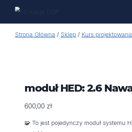
Przejdź
do
treści
Strona Główna
/
Sklep
/
Kurs projektowan
moduł HED: 2.6 Nawa
600,00
zł
🧩 To jest pojedynczy moduł systemu 