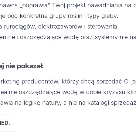
onawca „poprawia” Twój projekt nawadniania na 
e pod konkretne grupy roślin i typy gleby.
rurociągów, elektrozaworów i sterowania.
entne i oszczędzające wodę oraz systemy nie n
j nie pokazał:
eting producentów, którzy chcą sprzedać Ci jak
 realnie oszczędzające wodę w dobie kryzysu kl
wia na logikę natury, a nie na katalogi sprzeda
HED
: