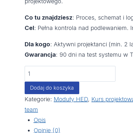
projektowego.
Co tu znajdziesz
: Proces, schemat i lo
Cel
: Pełna kontrola nad podlewaniem.
Dla kogo
: Aktywni projektanci (min. 2 l
Gwarancja
: 90 dni na test systemu w 
ilość
moduł
Dodaj do koszyka
HED:
Kategorie:
Moduły HED
,
Kurs projekto
2.6
team
Nawadnianie
Opis
Opinie (0)