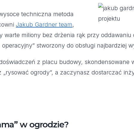
 wysoce techniczna metoda
acowni
Jakub Gardner team
,
 warte miliony bez drżenia rąk przy oddawaniu 
em operacyjny” stworzony do obsługi najbardziej
i doświadczeń z placu budowy, skondensowane w
z „rysować ogrody”, a zaczynasz dostarczać inż
lama” w ogrodzie?