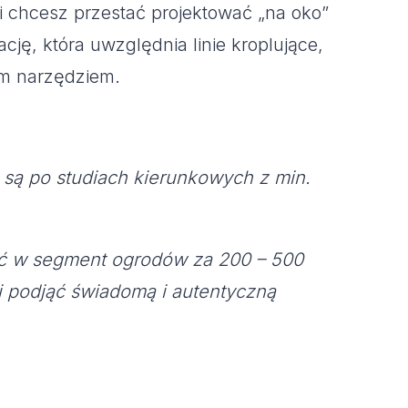
śli chcesz przestać projektować „na oko”
ję, która uwzględnia linie kroplujące,
ym narzędziem.
b są po studiach kierunkowych z min.
ejść w segment ogrodów za 200 – 500
 podjąć świadomą i autentyczną