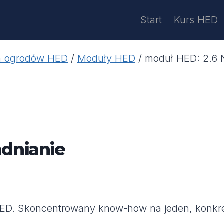
Start
Kurs HED
ia ogrodów HED
/
Moduły HED
/
moduł HED: 2.6 
dnianie
HED. Skoncentrowany know-how na jeden, konkre