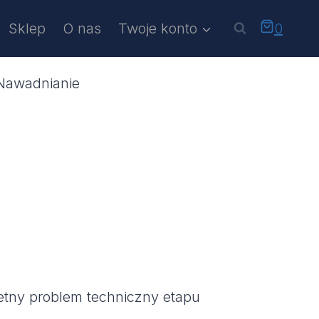
Sklep
O nas
Twoje konto
0
Nawadnianie
tny problem techniczny etapu