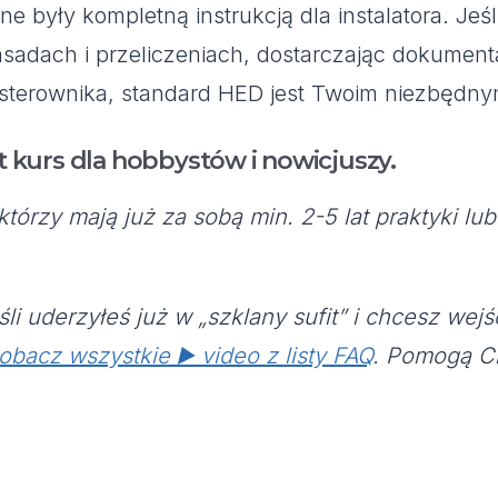
zne były kompletną instrukcją dla instalatora. Je
sadach i przeliczeniach, dostarczając dokumentac
sterownika, standard HED jest Twoim niezbędn
st kurs dla hobbystów i nowicjuszy.
tórzy mają już za sobą min. 2-5 lat praktyki lu
li uderzyłeś już w „szklany sufit” i chcesz w
obacz wszystkie ▶️ video z listy FAQ
. Pomogą Ci