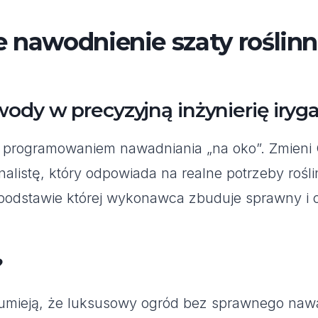
 nawodnienie szaty roślinn
ody w precyzyjną inżynierię iryga
 programowaniem nawadniania „na oko”. Zmieni Ci
alistę, który odpowiada na realne potrzeby rośli
 podstawie której wykonawca zbuduje sprawny i
?
rozumieją, że luksusowy ogród bez sprawnego naw