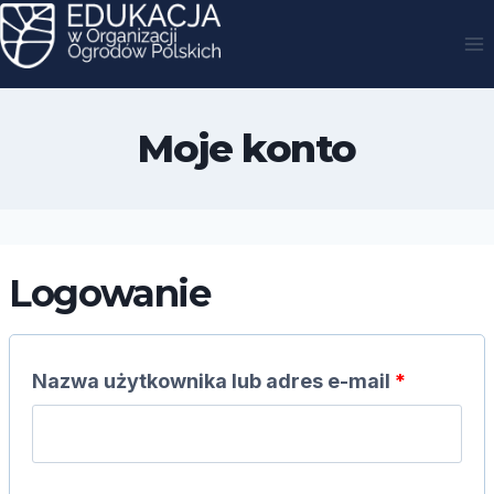
Przejdź
do
treści
Moje konto
Logowanie
W
Nazwa użytkownika lub adres e-mail
*
y
m