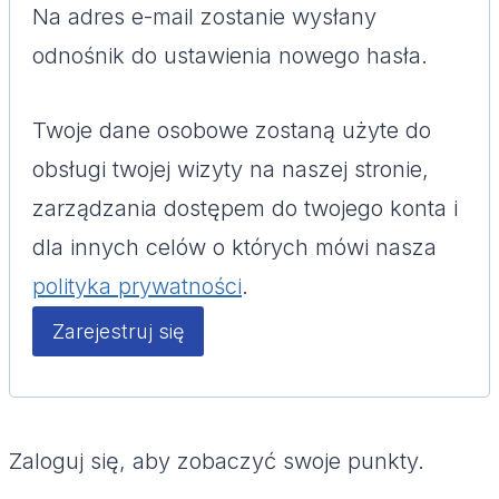
Na adres e-mail zostanie wysłany
a
odnośnik do ustawienia nowego hasła.
g
Twoje dane osobowe zostaną użyte do
a
obsługi twojej wizyty na naszej stronie,
n
zarządzania dostępem do twojego konta i
e
dla innych celów o których mówi nasza
polityka prywatności
.
Zarejestruj się
Zaloguj się, aby zobaczyć swoje punkty.