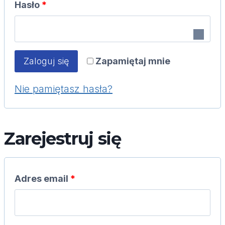
W
Hasło
*
a
y
g
m
a
Zapamiętaj mnie
Zaloguj się
a
n
Nie pamiętasz hasła?
g
e
a
Zarejestruj się
n
e
W
Adres email
*
y
m