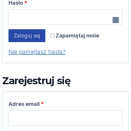
W
Hasło
*
a
y
g
m
a
Zapamiętaj mnie
Zaloguj się
a
n
Nie pamiętasz hasła?
g
e
a
Zarejestruj się
n
e
W
Adres email
*
y
m