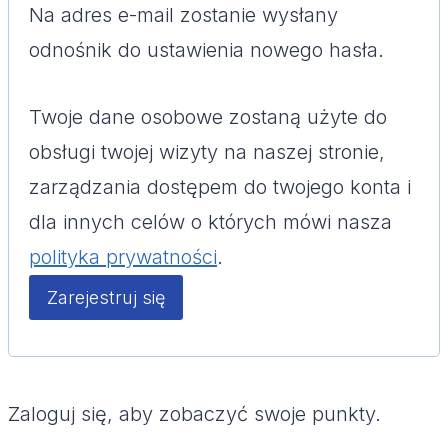
Na adres e-mail zostanie wysłany
a
odnośnik do ustawienia nowego hasła.
g
Twoje dane osobowe zostaną użyte do
a
obsługi twojej wizyty na naszej stronie,
n
zarządzania dostępem do twojego konta i
e
dla innych celów o których mówi nasza
polityka prywatności
.
Zarejestruj się
Zaloguj się, aby zobaczyć swoje punkty.