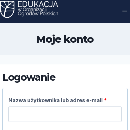
Przejdź
do
treści
Moje konto
Logowanie
W
Nazwa użytkownika lub adres e-mail
*
y
m