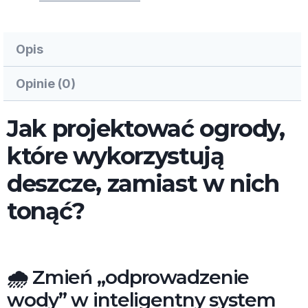
Gospodarka
wodą
Opis
opadową
Opinie (0)
Jak projektować ogrody,
które wykorzystują
deszcze, zamiast w nich
tonąć?
🌧️ Zmień „odprowadzenie
wody” w inteligentny system