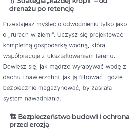
💧 Strategia „każdej kropli” – od
drenażu po retencję
Przestajesz myśleć o odwodnieniu tylko jako
o „rurach w ziemi”. Uczysz się projektować
kompletną gospodarkę wodną, która
współpracuje z ukształtowaniem terenu.
Dowiesz się, jak mądrze wyłapywać wodę z
dachu i nawierzchni, jak ją filtrować i gdzie
bezpiecznie magazynować, by zasilała
system nawadniania.
🏗️ Bezpieczeństwo budowli i ochrona
przed erozją