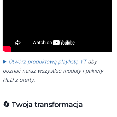
▶️
Otwórz produktową playlistę YT
aby
poznać naraz wszystkie moduły i pakiety
HED z oferty.
🔄 Twoja transformacja