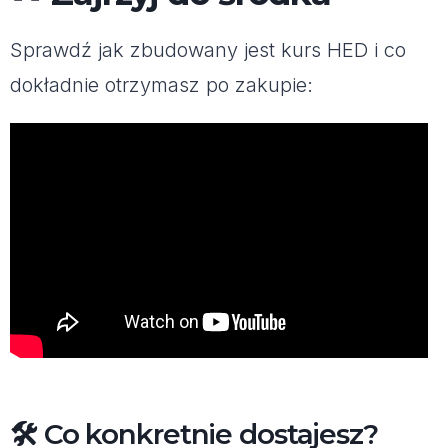
Sprawdź jak zbudowany jest kurs HED i co
dokładnie otrzymasz po zakupie:
🛠️ Co konkretnie dostajesz?