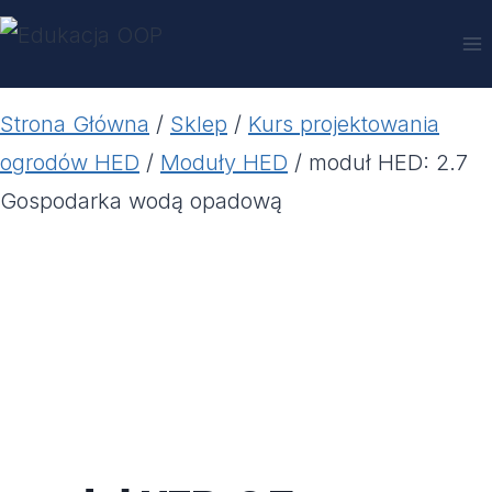
Przejdź
do
treści
Strona Główna
/
Sklep
/
Kurs projektowania
ogrodów HED
/
Moduły HED
/
moduł HED: 2.7
Gospodarka wodą opadową