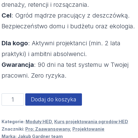
drenaży, retencji i rozsączania.
Cel
: Ogród mądrze pracujący z deszczówką.
Bezpieczeństwo domu i budżetu oraz ekologia.
Dla kogo
: Aktywni projektanci (min. 2 lata
praktyki) i ambitni absolwenci.
Gwarancja
: 90 dni na test systemu w Twojej
pracowni. Zero ryzyka.
ilość
Dodaj do koszyka
moduł
HED:
Kategorie:
Moduły HED
,
Kurs projektowania ogrodów HED
Znaczniki:
Pro: Zaawansowany
,
Projektowanie
2.7
Marka:
Jakub Gardner team