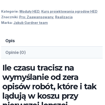
Kategorie:
Moduły HED
,
Kurs projektowania ogrodów HED
Znaczniki:
Pro: Zaawansowany
,
Realizacja
Marka:
Jakub Gardner team
Opis
Opinie (0)
Ile czasu tracisz na
wymyślanie od zera
opisów robót, które i tak
lądują w koszu przy