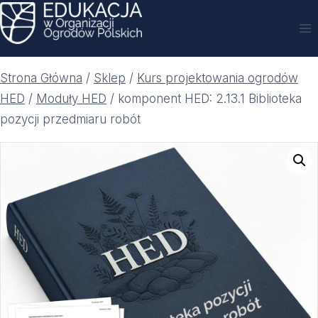
Przejdź
do
treści
Strona Główna
/
Sklep
/
Kurs projektowania ogrodów
HED
/
Moduły HED
/
komponent HED: 2.13.1 Biblioteka
pozycji przedmiaru robót