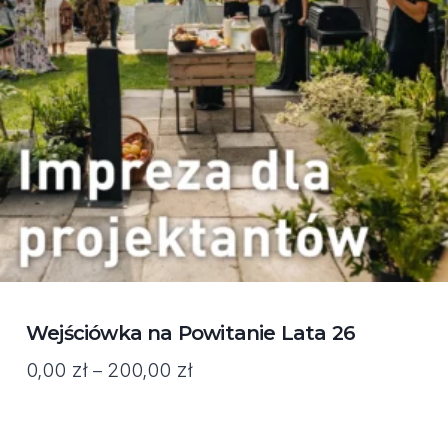
Wejściówka na Powitanie Lata 26
Zakres
0,00
zł
200,00
zł
–
cen:
od